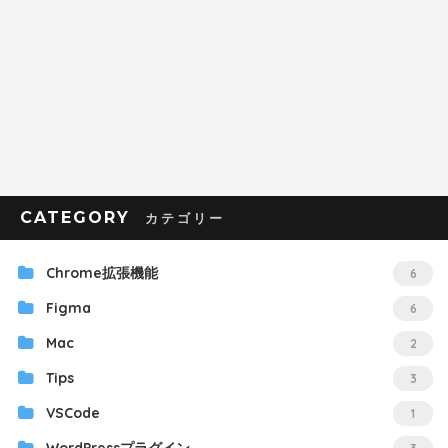
CATEGORY
Chrome拡張機能
6
Figma
6
Mac
2
Tips
3
VSCode
1