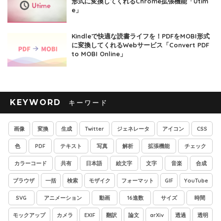
形式に変換してくれるChrome拡張機能「Utim
e」
Kindleで快適な読書ライフを！PDFをMOBI形式
に変換してくれるWebサービス「Convert PDF
to MOBI Online」
KEYWORD
画像
変換
生成
Twitter
ジェネレータ
アイコン
CSS
色
PDF
テキスト
写真
解析
拡張機能
チェック
カラーコード
共有
日本語
絵文字
文字
音楽
合成
ブラウザ
一括
検索
モザイク
フォーマット
GIF
YouTube
SVG
アニメーション
動画
16進数
サイズ
時間
モックアップ
カメラ
EXIF
翻訳
論文
arXiv
透過
透明